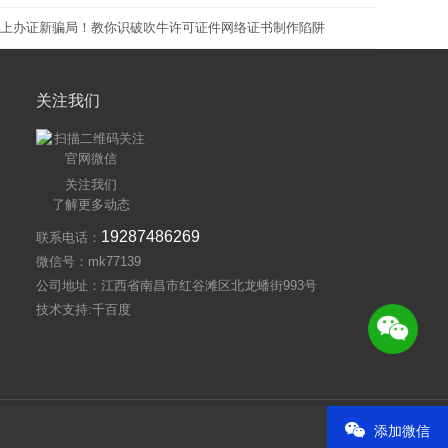
上办证新骗局！教你识破吹牛许可证件网络证书制作陷阱
关注我们
关注我们
了解更多动态
19287486269
联系电话：
微信号：mk77139
公司地址：江西省南昌市红谷滩区北龙蟠街993号
技术支持:千百度
:千百度
添加微信