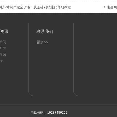
件照2寸制作完全攻略：从基础到精通的详细教程
南昌网
资讯
联系我们
新闻
更多>>
新闻
问题
>>
right © 2026 江西省高中毕业证样本
江西省ICP12345678
XML
技术支持
电话号码：
19287486269