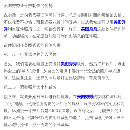
美图秀秀证件照制作的优势
说实话，之前我需要证件照的时候，总是会跑到外面的照相馆去拍，
不仅花费不少钱，而且还要花费时间等待。自从我知道可以用
美图秀
秀
制作证件照后，这一切都变得不一样了。
美图秀秀
这款软件操作简
单，功能强大，在家里就能随时制作出满意的证件照。
证件照制作美图秀秀的具体步骤
第一步：打开软件并导入照片
首先，我们需要在电脑上安装好
美图秀秀
软件。然后打开软件，点击
界面上的“导入”按钮，从自己的电脑中选择一张合适的照片导入进
来。这里要注意，选择的照片最好是比较清晰、背景简单的。
第二步：调整照片大小和裁剪
接下来，就要开始对照片进行处理啦。在
美图秀秀
的功能栏里找到
“尺寸”选项，根据你所需要的证件照的规格，设置好相应的宽度和高
度。比如说一寸照片就是2.5*3.5厘米。设置好之后，可能照片的比
例不太合适，这时候就需要用到裁剪功能了。点击“裁剪”按钮，按照
提示进行操作，把不需要的部分裁掉。